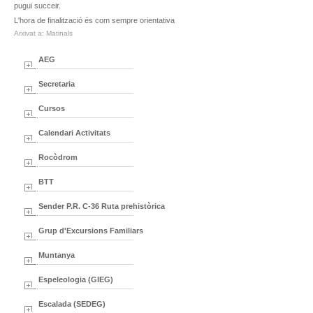
pugui succeir.
L'hora de finalització és com sempre orientativa
Arxivat a: Matinals
AEG
Secretaria
Cursos
Calendari Activitats
Rocòdrom
BTT
Sender P.R. C-36 Ruta prehistòrica
Grup d'Excursions Familiars
Muntanya
Espeleologia (GIEG)
Escalada (SEDEG)