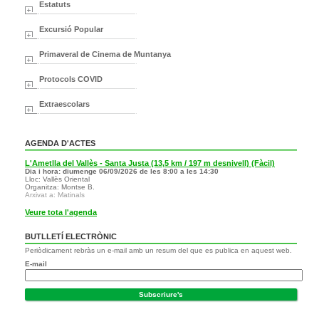
Estatuts
Excursió Popular
Primaveral de Cinema de Muntanya
Protocols COVID
Extraescolars
AGENDA D'ACTES
L'Ametlla del Vallès - Santa Justa (13,5 km / 197 m desnivell) (Fàcil)
Dia i hora: diumenge 06/09/2026 de les 8:00 a les 14:30
Lloc: Vallès Oriental
Organitza: Montse B.
Arxivat a: Matinals
Veure tota l'agenda
BUTLLETÍ ELECTRÒNIC
Periòdicament rebràs un e-mail amb un resum del que es publica en aquest web.
E-mail