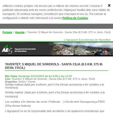
Utilitzem cookies pròpies i de tercers per a millorar els nostres serveis i mostrar-li
publicitat relacionada amb les seves preferències mitjançant l'anàlisi dels seus hàbits de
navegació. Si continua navegant, considerem que n’accepta el seu ús. Pot canviar la
configuració o obtenir més informació a la nostra
Política de Cookies
Portada
>
Agenda
>
Tavertet: S Miquel de Sorerols - Santa Cilia (8.5 kM. 375 m. desn. Fàcil)
L'Agrupació Excursionista de Granollers
TAVERTET: S MIQUEL DE SOREROLS - SANTA CILIA (8.5 KM. 375 M.
DESN. FÀCIL)
Dia i hora:
diumenge 24/11/2024 de les 8:00 a les 14:00
Lloc:
Tavertet: S Miquel de Sorerols - Santa Cilia (8.5 kM. 375 m. desn. Fàcil)
Organitza:
Simón / Carme
Sortida matinal (Apta per a tothom, però s’ha d’estar acostumat a fer sortides a la
muntanya)
Sortida matinal (Apta per a tothom, però s’ha d’estar acostumat a fer sortides a la
muntanya)
Les sortides són obertes als socis i Federats ( s'ha de tenir l'assegurança FEEC
(S'ha d'estar federat)
L'Agrupació no es fa responsable dels accidents o de qualsevol contratemps que