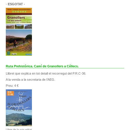
-
ESGOTAT -
Ruta Prehistòrica. Camí de Granollers a Céllecs.
Llibret que explica en tot detall el recorregut del P.R.C-36.
A la venda a la secretaria de l'AEG.
Preu: 4 €
Llibre de la ruta editat