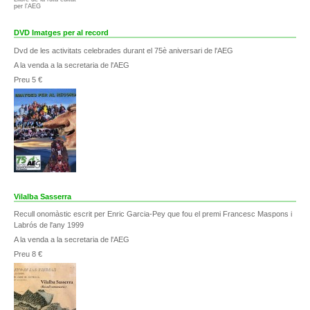
per l'AEG
DVD Imatges per al record
Dvd de les activitats celebrades durant el 75è aniversari de l'AEG
A la venda a la secretaria de l'AEG
Preu 5 €
Vilalba Sasserra
Recull onomàstic escrit per Enric Garcia-Pey que fou el premi Francesc Maspons i
Labrós de l'any 1999
A la venda a la secretaria de l'AEG
Preu 8 €