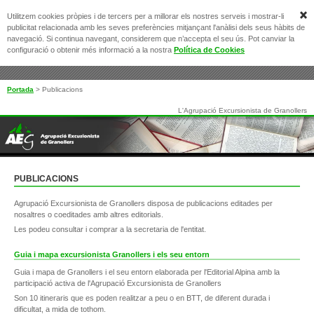
Utilitzem cookies pròpies i de tercers per a millorar els nostres serveis i mostrar-li
publicitat relacionada amb les seves preferències mitjançant l'anàlisi dels seus hàbits de
navegació. Si continua navegant, considerem que n’accepta el seu ús. Pot canviar la
configuració o obtenir més informació a la nostra
Política de Cookies
Portada
>
Publicacions
L'Agrupació Excursionista de Granollers
PUBLICACIONS
Agrupació Excursionista de Granollers disposa de publicacions editades per
nosaltres o coeditades amb altres editorials.
Les podeu consultar i comprar a la secretaria de l'entitat.
Guia i mapa excursionista Granollers i els seu entorn
Guia i mapa de Granollers i el seu entorn elaborada per l'Editorial Alpina amb la
participació activa de l'Agrupació Excursionista de Granollers
Son 10 itineraris que es poden realitzar a peu o en BTT, de diferent durada i
dificultat, a mida de tothom.