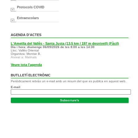
Protocols COVID
Extraescolars
AGENDA D'ACTES
L'Ametlla del Vallès - Santa Justa (13,5 km / 197 m desnivell) (Fàcil)
Dia i hora: diumenge 06/09/2026 de les 8:00 a les 14:30
Lloc: Vallès Oriental
Organitza: Montse B.
Arxivat a: Matinals
Veure tota l'agenda
BUTLLETÍ ELECTRÒNIC
Periòdicament rebràs un e-mail amb un resum del que es publica en aquest web.
E-mail