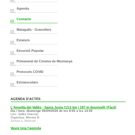
Agenda
Contacte
Matagalls - Granollers
Estatuts
Excursió Popular
Primaveral de Cinema de Muntanya
Protocols COVID
Extraescolars
AGENDA D'ACTES
L'Ametlla del Vallès - Santa Justa (13,5 km / 197 m desnivell) (Fàcil)
Dia i hora: diumenge 06/09/2026 de les 8:00 a les 14:30
Lloc: Vallès Oriental
Organitza: Montse B.
Arxivat a: Matinals
Veure tota l'agenda