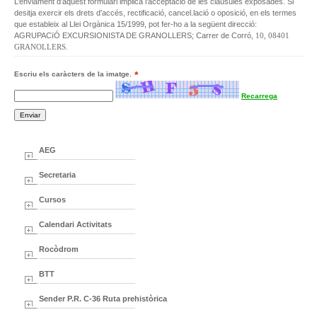
L’enviament d’aquest formulari implica l’acceptació de les clàusules exposades. Si
desitja exercir els drets d’accés, rectificació, cancel.lació o oposició, en els termes
que estableix al Llei Orgànica 15/1999, pot fer-ho a la següent direcció:
AGRUPACïÓ EXCURSIONISTA DE GRANOLLERS; Carrer de Corró,
10, 08401
GRANOLLERS.
*
Escriu els caràcters de la imatge.
Recarrega
AEG
Secretaria
Cursos
Calendari Activitats
Rocòdrom
BTT
Sender P.R. C-36 Ruta prehistòrica