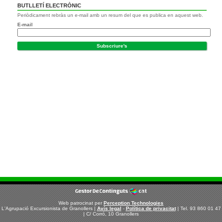
BUTLLETÍ ELECTRÒNIC
Periòdicament rebràs un e-mail amb un resum del que es publica en aquest web.
E-mail
Web patrocinat per
Perception Technologies
L'Agrupació Excursionista de Granollers |
Avís legal
-
Política de privacitat
| Tel. 93 860 01 47
| C/ Corró, 10 Granollers