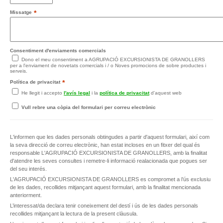
*
Missatge
Consentiment d'enviaments comercials
Dono el meu consentiment a AGRUPACIÓ EXCURSIONISTA DE GRANOLLERS
per a l'enviament de novetats comercials i / o Noves promocions de sobre productes i
serveis.
*
Política de privacitat
He llegit i accepto
l'avís legal
i la
política de privacitat
d'aquest web
Vull rebre una còpia del formulari per correu electrònic
L'informen que les dades personals obtingudes a partir d'aquest formulari, així com
la seva direcció de correu electrònic, han estat incloses en un fitxer del qual és
responsable L'AGRUPACIÓ EXCURSIONISTA DE GRANOLLERS, amb la finalitat
d'atendre les seves consultes i remetre-li informació realacionada que pogues ser
del seu interés.
L'AGRUPACIÓ EXCURSIONISTA DE GRANOLLERS es compromet a l’ús exclusiu
de les dades, recollides mitjançant aquest formulari, amb la finalitat mencionada
anteriorment.
L’interessat/da declara tenir coneixement del destí i ús de les dades personals
recollides mitjançant la lectura de la present clàusula.