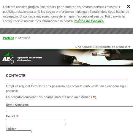
Utilitzem cookies pròpies i de tercers per a millorar els nostres serveis i mostrar-li
publicitat relacionada amb les seves preferències mitjançant l'anàlisi dels seus hàbits de
navegació. Si continua navegant, considerem que n’accepta el seu ús. Pot canviar la
configuració o obtenir més informació a la nostra
Política de Cookies
Portada
>
Contacte
L'Agrupació Excursionista de Granollers
CONTACTE
Ompli el següent formulari i ens posarem en contacte amb vostè tan aviat com sigui
possible.
*
És obligatori emplenar els camps marcats amb un asterisc (
).
Nom i Cognoms
*
E-mail
Telèfon