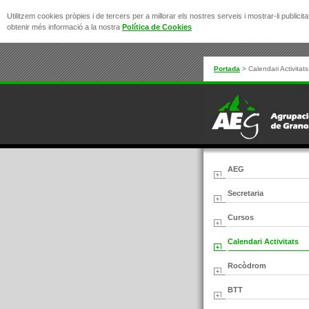
Utilitzem cookies pròpies i de tercers per a millorar els nostres serveis i mostrar-li publi
obtenir més informació a la nostra
Política de Cookies
Portada
>
Calendari Activitats
AEG
Secretaria
Cursos
Calendari Activitats
Rocòdrom
BTT