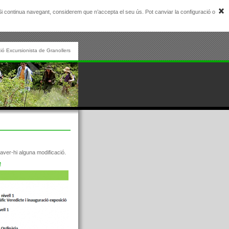
. Si continua navegant, considerem que n’accepta el seu ús. Pot canviar la configuració o
ió Excursionista de Granollers
aver-hi alguna modificació.
e