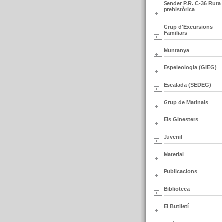
Sender P.R. C-36 Ruta
prehistòrica
Grup d'Excursions
Familiars
Muntanya
Espeleologia (GIEG)
Escalada (SEDEG)
Grup de Matinals
Els Ginesters
Juvenil
Material
Publicacions
Biblioteca
El Butlletí