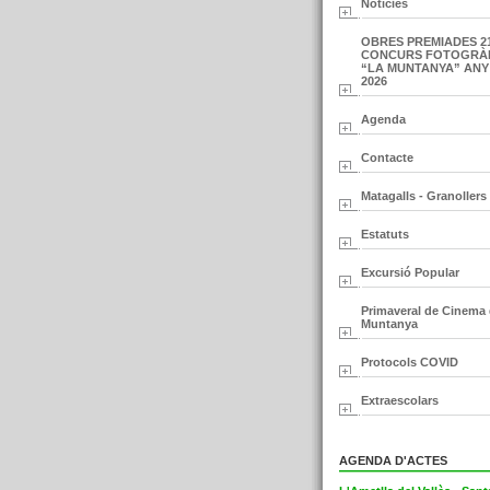
Notícies
OBRES PREMIADES 2
CONCURS FOTOGRÀ
“LA MUNTANYA” ANY
2026
Agenda
Contacte
Matagalls - Granollers
Estatuts
Excursió Popular
Primaveral de Cinema
Muntanya
Protocols COVID
Extraescolars
AGENDA D'ACTES