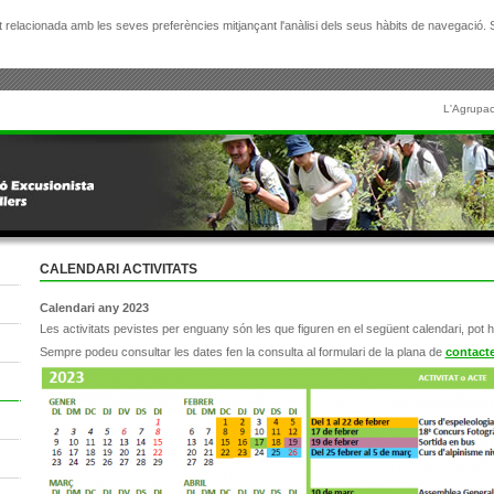
citat relacionada amb les seves preferències mitjançant l'anàlisi dels seus hàbits de navegació
L'Agrupac
CALENDARI ACTIVITATS
Calendari any 2023
Les activitats pevistes per enguany són les que figuren en el següent calendari, pot h
Sempre podeu consultar les dates fen la consulta al formulari de la plana de
contact