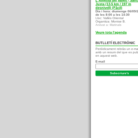
L'Ametlla del Vallès - Sant
Justa (13,5 km / 197 m
desnivell) (Fàcil)
Dia i hora: diumenge 06/09/
de les 8:00 a les 14:30
Lloc: Vallès Oriental
Organitza: Montse B.
Arxivat a: Matinals
Veure tota l'agenda
BUTLLETÍ ELECTRÒNIC
Periòdicament rebràs un e-ma
amb un resum del que es pub
en aquest web.
E-mail