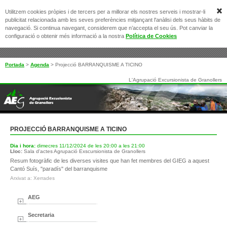
Utilitzem cookies pròpies i de tercers per a millorar els nostres serveis i mostrar-li
publicitat relacionada amb les seves preferències mitjançant l'anàlisi dels seus hàbits de
navegació. Si continua navegant, considerem que n’accepta el seu ús. Pot canviar la
configuració o obtenir més informació a la nostra
Política de Cookies
Portada
>
Agenda
>
Projecció BARRANQUISME A TICINO
L'Agrupació Excursionista de Granollers
PROJECCIÓ BARRANQUISME A TICINO
Dia i hora:
dimecres 11/12/2024 de les 20:00 a les 21:00
Lloc:
Sala d'actes Agrupació Exscursionista de Granollers
Resum fotogràfic de les diverses visites que han fet membres del GIEG a aquest
Cantó Suís, "paradís" del barranquisme
Arxivat a: Xerrades
AEG
Secretaria