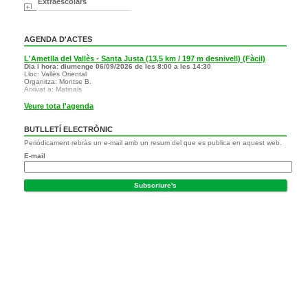
Extraescolars
AGENDA D'ACTES
L'Ametlla del Vallès - Santa Justa (13,5 km / 197 m desnivell) (Fàcil)
Dia i hora: diumenge 06/09/2026 de les 8:00 a les 14:30
Lloc: Vallès Oriental
Organitza: Montse B.
Arxivat a: Matinals
Veure tota l'agenda
BUTLLETÍ ELECTRÒNIC
Periòdicament rebràs un e-mail amb un resum del que es publica en aquest web.
E-mail