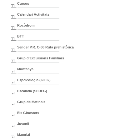
Cursos
Calendari Activitats
Rocòdrom
BTT
Sender P.R. C-36 Ruta prehistòrica
Grup d'Excursions Familiars
Muntanya
Espeleologia (GIEG)
Escalada (SEDEG)
Grup de Matinals
Els Ginesters
Juvenil
Material