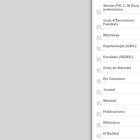
Sender P.R. C-36 Ruta
prehistòrica
Grup d'Excursions
Familiars
Muntanya
Espeleologia (GIEG)
Escalada (SEDEG)
Grup de Matinals
Els Ginesters
Juvenil
Material
Publicacions
Biblioteca
El Butlletí