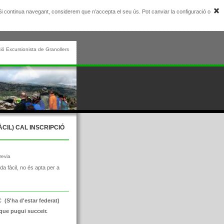
. Si continua navegant, considerem que n’accepta el seu ús. Pot canviar la configuració o
ió Excursionista de Granollers
ÀCIL) CAL INSCRIPCIÓ
revia
a fàcil, no és apta per a
 (S'ha d'estar federat)
que pugui succeir.