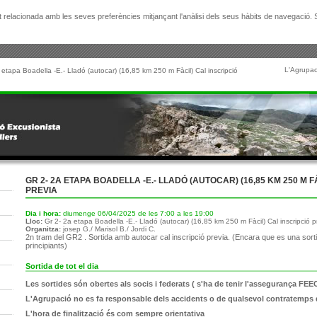
citat relacionada amb les seves preferències mitjançant l'anàlisi dels seus hàbits de navegació
L'Agrupac
 etapa Boadella -E.- Lladó (autocar) (16,85 km 250 m Fàcil) Cal inscripció
GR 2- 2A ETAPA BOADELLA -E.- LLADÓ (AUTOCAR) (16,85 KM 250 M F
PREVIA
Dia i hora:
diumenge 06/04/2025 de les 7:00 a les 19:00
Lloc:
Gr 2- 2a etapa Boadella -E.- Lladó (autocar) (16,85 km 250 m Fàcil) Cal inscripció p
Organitza:
josep G./ Marisol B./ Jordi C.
2n tram del GR2 . Sortida amb autocar cal inscripció previa. (Encara que es una sortid
principiants)
Sortida de tot el dia
Les sortides són obertes als socis i federats ( s'ha de tenir l'assegurança FEEC
L'Agrupació no es fa responsable dels accidents o de qualsevol contratemps 
L'hora de finalització és com sempre orientativa