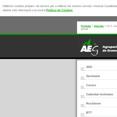
Utilitzem cookies pròpies i de tercers per a millorar els nostres serveis i mostrar-li publi
obtenir més informació a la nostra
Política de Cookies
Portada
>
Agenda
>
Gr 2- 2a
previa
AEG
Secretaria
Cursos
Calendari Activitats
Rocòdrom
BTT