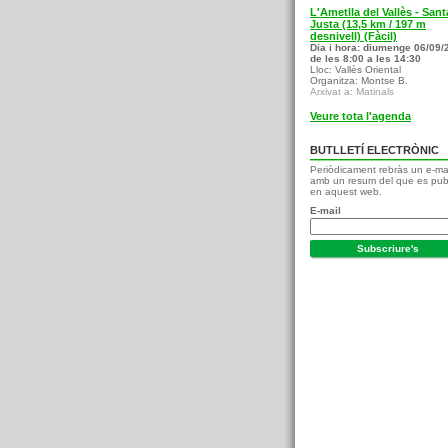
L'Ametlla del Vallès - Sant
Justa (13,5 km / 197 m
desnivell) (Fàcil)
Dia i hora: diumenge 06/09/
de les 8:00 a les 14:30
Lloc: Vallès Oriental
Organitza: Montse B.
Arxivat a: Matinals
Veure tota l'agenda
BUTLLETÍ ELECTRÒNIC
Periòdicament rebràs un e-ma
amb un resum del que es pub
en aquest web.
E-mail