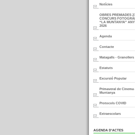
Notícies
OBRES PREMIADES 2
CONCURS FOTOGRÀ
“LA MUNTANYA” ANY
2026
Agenda
Contacte
Matagalls - Granollers
Estatuts
Excursió Popular
Primaveral de Cinema
Muntanya
Protocols COVID
Extraescolars
AGENDA D'ACTES