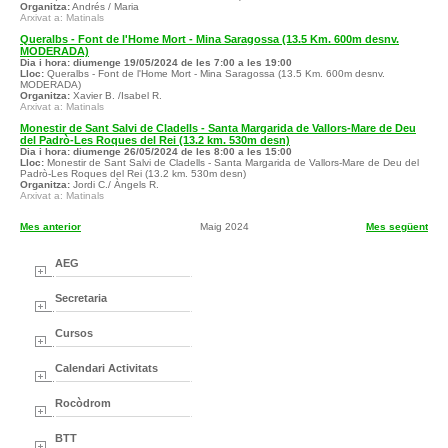
Organitza:
Andrés / Maria
Arxivat a: Matinals
Queralbs - Font de l'Home Mort - Mina Saragossa (13.5 Km. 600m desnv.
MODERADA)
Dia i hora:
diumenge 19/05/2024 de les 7:00 a les 19:00
Lloc:
Queralbs - Font de l'Home Mort - Mina Saragossa (13.5 Km. 600m desnv.
MODERADA)
Organitza:
Xavier B. /Isabel R.
Arxivat a: Matinals
Monestir de Sant Salvi de Cladells - Santa Margarida de Vallors-Mare de Deu
del Padrò-Les Roques del Rei (13.2 km. 530m desn)
Dia i hora:
diumenge 26/05/2024 de les 8:00 a les 15:00
Lloc:
Monestir de Sant Salvi de Cladells - Santa Margarida de Vallors-Mare de Deu del
Padrò-Les Roques del Rei (13.2 km. 530m desn)
Organitza:
Jordi C./ Àngels R.
Arxivat a: Matinals
Mes anterior
Maig 2024
Mes següent
AEG
Secretaria
Cursos
Calendari Activitats
Rocòdrom
BTT