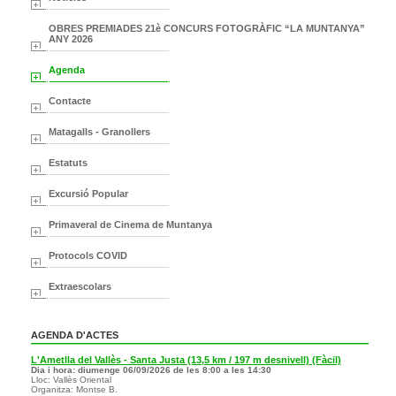
OBRES PREMIADES 21è CONCURS FOTOGRÀFIC “LA MUNTANYA”
ANY 2026
Agenda
Contacte
Matagalls - Granollers
Estatuts
Excursió Popular
Primaveral de Cinema de Muntanya
Protocols COVID
Extraescolars
AGENDA D'ACTES
L'Ametlla del Vallès - Santa Justa (13,5 km / 197 m desnivell) (Fàcil)
Dia i hora: diumenge 06/09/2026 de les 8:00 a les 14:30
Lloc: Vallès Oriental
Organitza: Montse B.