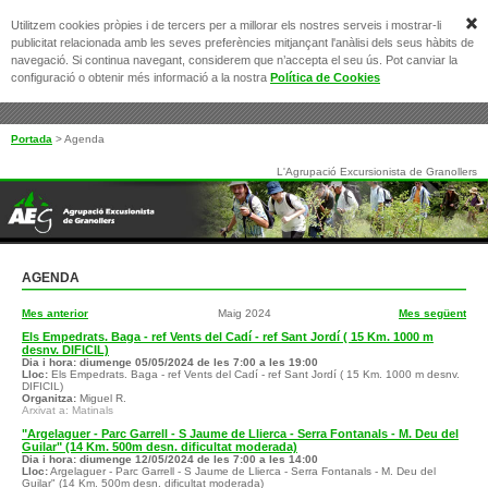
Utilitzem cookies pròpies i de tercers per a millorar els nostres serveis i mostrar-li
publicitat relacionada amb les seves preferències mitjançant l'anàlisi dels seus hàbits de
navegació. Si continua navegant, considerem que n’accepta el seu ús. Pot canviar la
configuració o obtenir més informació a la nostra
Política de Cookies
Portada
>
Agenda
L'Agrupació Excursionista de Granollers
AGENDA
Mes anterior
Maig 2024
Mes següent
Els Empedrats. Baga - ref Vents del Cadí - ref Sant Jordí ( 15 Km. 1000 m
desnv. DIFICIL)
Dia i hora:
diumenge 05/05/2024 de les 7:00 a les 19:00
Lloc:
Els Empedrats. Baga - ref Vents del Cadí - ref Sant Jordí ( 15 Km. 1000 m desnv.
DIFICIL)
Organitza:
Miguel R.
Arxivat a: Matinals
"Argelaguer - Parc Garrell - S Jaume de Llierca - Serra Fontanals - M. Deu del
Guilar" (14 Km. 500m desn. dificultat moderada)
Dia i hora:
diumenge 12/05/2024 de les 7:00 a les 14:00
Lloc:
Argelaguer - Parc Garrell - S Jaume de Llierca - Serra Fontanals - M. Deu del
Guilar" (14 Km. 500m desn. dificultat moderada)