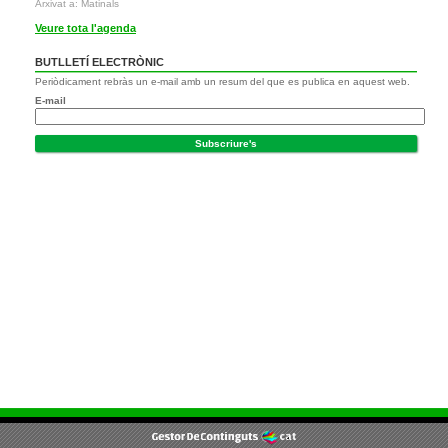
Arxivat a: Matinals
Veure tota l'agenda
BUTLLETÍ ELECTRÒNIC
Periòdicament rebràs un e-mail amb un resum del que es publica en aquest web.
E-mail