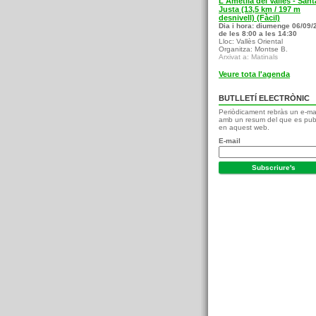
L'Ametlla del Vallès - Sant
Justa (13,5 km / 197 m
desnivell) (Fàcil)
Dia i hora: diumenge 06/09/
de les 8:00 a les 14:30
Lloc: Vallès Oriental
Organitza: Montse B.
Arxivat a: Matinals
Veure tota l'agenda
BUTLLETÍ ELECTRÒNIC
Periòdicament rebràs un e-ma
amb un resum del que es pub
en aquest web.
E-mail