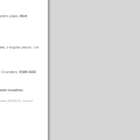
antics jutjats
.
Molt
bre
, o esgotar places. I es
e Granollers:
ES06 0182
 amb nosaltres
:
alada (SEDEG), Juvenil