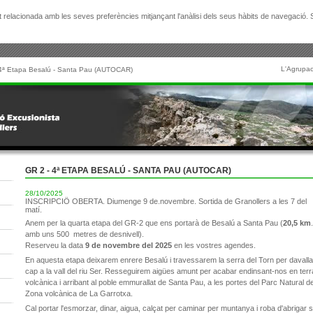
citat relacionada amb les seves preferències mitjançant l'anàlisi dels seus hàbits de navegació
L'Agrupac
4ª Etapa Besalú - Santa Pau (AUTOCAR)
GR 2 - 4ª ETAPA BESALÚ - SANTA PAU (AUTOCAR)
28/10/2025
INSCRIPCIÖ OBERTA. Diumenge 9 de.novembre. Sortida de Granollers a les 7 del
matí.
Anem per la quarta etapa del GR-2 que ens portarà de Besalú a Santa Pau (
20,5 km
.
amb uns 500 metres de desnivell).
Reserveu la data
9 de novembre del 2025
en les vostres agendes.
En aquesta etapa deixarem enrere Besalú i travessarem la serra del Torn per davalla
cap a la vall del riu Ser. Resseguirem aigües amunt per acabar endinsant-nos en terr
volcànica i arribant al poble emmurallat de Santa Pau, a les portes del Parc Natural de
Zona volcànica de La Garrotxa.
Cal portar l'esmorzar, dinar, aigua, calçat per caminar per muntanya i roba d'abrigar 