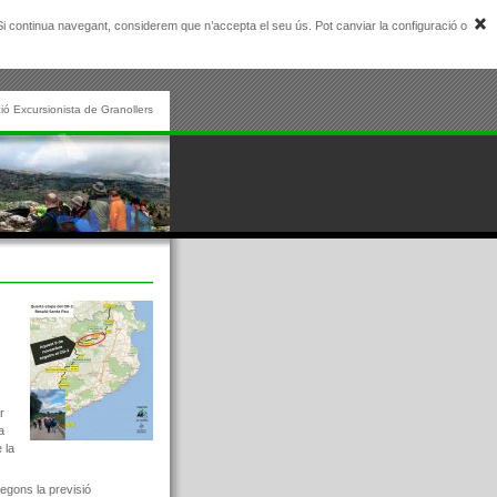
. Si continua navegant, considerem que n’accepta el seu ús. Pot canviar la configuració o
ió Excursionista de Granollers
r
a
 la
segons la previsió