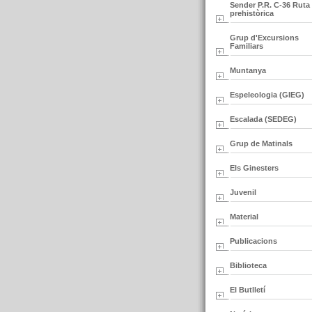
Sender P.R. C-36 Ruta
prehistòrica
Grup d'Excursions
Familiars
Muntanya
Espeleologia (GIEG)
Escalada (SEDEG)
Grup de Matinals
Els Ginesters
Juvenil
Material
Publicacions
Biblioteca
El Butlletí