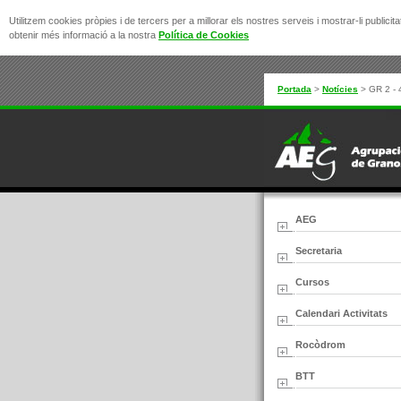
Utilitzem cookies pròpies i de tercers per a millorar els nostres serveis i mostrar-li publi
obtenir més informació a la nostra
Política de Cookies
Portada
>
Notícies
>
GR 2 - 
AEG
Secretaria
Cursos
Calendari Activitats
Rocòdrom
BTT