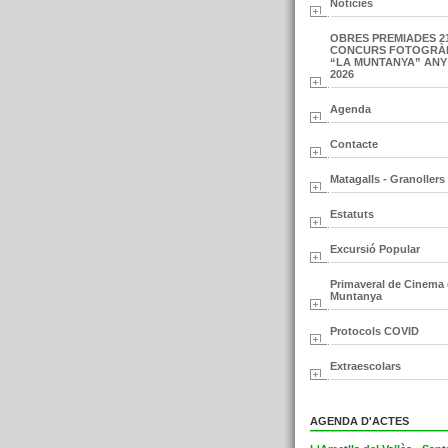
Notícies
OBRES PREMIADES 2
CONCURS FOTOGRÀ
“LA MUNTANYA” ANY
2026
Agenda
Contacte
Matagalls - Granollers
Estatuts
Excursió Popular
Primaveral de Cinema
Muntanya
Protocols COVID
Extraescolars
AGENDA D'ACTES