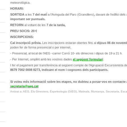
meteorològica.
HORARI:
SORTIDA
a les
7 del matí
a l'Avinguda del Parc (Granollers)
,
davant de l'edifici dels 
important ser puntuals.
RETORN
al voltant de les
7 de la tarda,
PREU SOCIS: 20 €
INSCRIPCIONS:
Cal inscripció prèvia.
Les inscripcions estaran obertes fins al
dijous 06 de novem
poden fer de forma presencial o per internet.
- Presencial, al local de l'AEG -carrer Corró 10- els dimecres i dijous de 19 a 21 h.
- Per Internet, omplint amb les vostres dades
el següent formulari
:
I fer el pagament per transferència al següent compte de l'Agrupació Excursionista d
8679 7002 0008 8273, indicant el nom i cognoms dels participants.
Si voleu més informació sobre les etapes, no dubteu a posar-vos en contacte
secretaria@aeg.cat
Arxivat a: AEG, Els Ginesters, Espeleologia (GIEG), Matinals, Muntanya, Secretaria, Esc